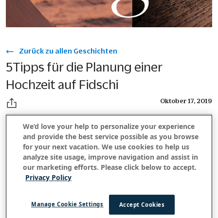
Zurück zu allen Geschichten
5Tipps für die Planung einer
Hochzeit auf Fidschi
Oktober 17, 2019
We’d love your help to personalize your experience
and provide the best service possible as you browse
Unberührte Schönheit, tropische Vibes. Wenn Sie auf der
for your next vacation. We use cookies to help us
Suche nach einer Hochzeit in einem der begehrtesten
analyze site usage, improve navigation and assist in
Reiseziele für alles Romantische sind, dann könnte
our marketing efforts. Please click below to accept.
Fidschi der richtige Ort sein. Finden Sie ein wahres
Privacy Policy
Bucket-List-Erlebnis und eine Hochzeit in einem mit
einer Hochzeit auf den Fidschi-Inseln – umgeben vom
Manage Cookie Settings
Accept Cookies
Geist von Bula.