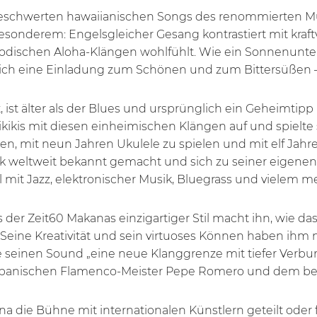
beschwerten hawaiianischen Songs des renommierten M
onderem: Engelsgleicher Gesang kontrastiert mit kraftv
elodischen Aloha-Klängen wohlfühlt. Wie ein Sonnenunter
eich eine Einladung zum Schönen und zum Bittersüßen 
t, ist älter als der Blues und ursprünglich ein Geheimtipp
kikis mit diesen einheimischen Klängen auf und spielte 
, mit neun Jahren Ukulele zu spielen und mit elf Jahren
k weltweit bekannt gemacht und sich zu seiner eigenen g
 mit Jazz, elektronischer Musik, Bluegrass und vielem m
der Zeit60 Makanas einzigartiger Stil macht ihn, wie da
. Seine Kreativität und sein virtuoses Können haben ihm
 seinen Sound „eine neue Klanggrenze mit tiefer Verbun
 spanischen Flamenco-Meister Pepe Romero und dem be
 die Bühne mit internationalen Künstlern geteilt oder fü