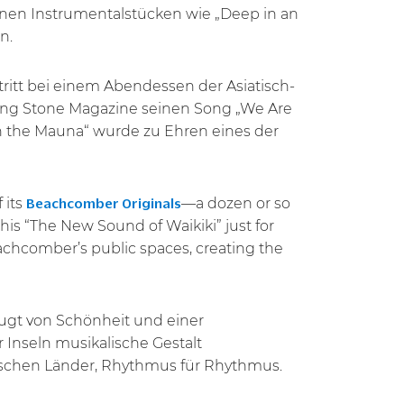
nen Instrumentalstücken wie „Deep in an
en.
tritt bei einem Abendessen der Asiatisch-
ling Stone Magazine seinen Song „We Are
n the Mauna“ wurde zu Ehren eines der
 its
—a dozen or so
Beachcomber Originals
is “The New Sound of Waikiki” just for
Beachcomber’s public spaces, creating the
eugt von Schönheit und einer
r Inseln musikalische Gestalt
ischen Länder, Rhythmus für Rhythmus.