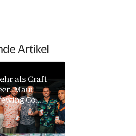
de Artikel
ehr als Craft
eer: Maui
rewing Co.
arks15 Jahre
it neuen
ocktails und