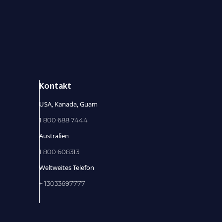
Kontakt
USA, Kanada, Guam
1 800 688 7444
Australien
1 800 608313
Weltweites Telefon
+ 13033697777