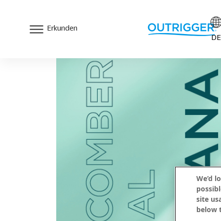
Erkunden
DE
We’d lo
possibl
site us
below t