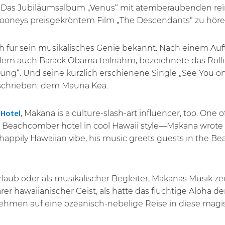
0 Das Jubiläumsalbum „Venus“ mit atemberaubenden rei
Clooneys preisgekröntem Film „The Descendants“ zu hör
ch für sein musikalisches Genie bekannt. Nach einem Auf
 dem auch Barack Obama teilnahm, bezeichnete das Rol
g“. Und seine kürzlich erschienene Single „See You o
eschrieben: dem Mauna Kea.
, Makana is a culture-slash-art influencer, too. One of
 Hotel
e Beachcomber hotel in cool Hawaii style—Makana wrote h
d a happily Hawaiian vibe, his music greets guests in the 
rlaub oder als musikalischer Begleiter, Makanas Musik z
r hawaiianischer Geist, als hätte das flüchtige Aloha de
ehmen auf eine ozeanisch-nebelige Reise in diese mag