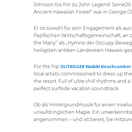
Johnson bis hin zu John Legend. Seine2
Ancient Hawaiian Forest“ war in George 
Er ist sowohl für sein Engagement als au
Pazifischen Wirtschaftsgemeinschaft, an
the Many“ als „Hymne der Occupy-Bewegun
heiligsten antiken Ländereien Hawaiis g
For the hip
OUTRIGGER Waikiki Beachcomber
local artists commissioned to dress up th
the resort. Full of ultra-chill rhythms an
perfect surfside vacation soundtrack.
Ob als Hintergrundmusik für einen Inselu
unaufdringlichen Magie. Ein unverkennbare
angenommen – und ist bereit, Sie mitzun