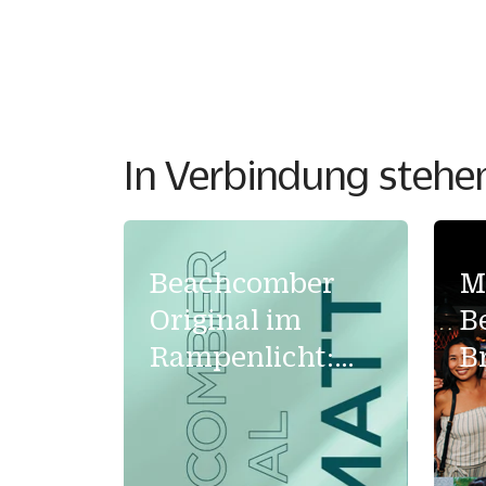
In Verbindung stehen
Beachcomber
M
Original im
B
Rampenlicht:
B
Matt Bauer (+
M
Familie)
m
C