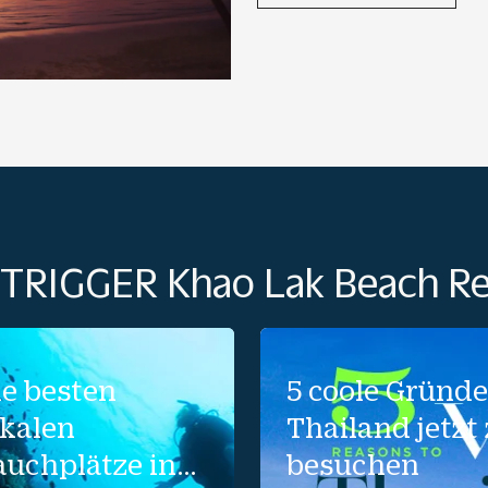
UTRIGGER Khao Lak Beach Re
ie besten
5 coole Gründe
okalen
Thailand jetzt
auchplätze in
besuchen