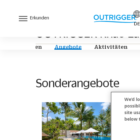
Erkunden
DE
OUTRIGGER Khao Lak
Suiten & Villen
Angebote
Aktivitäten
Sonderangebote
We’d lo
possibl
site us
below t