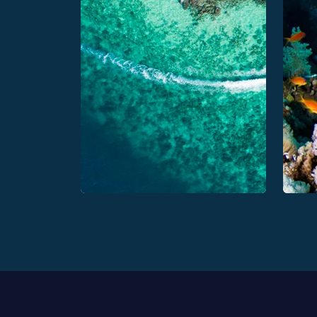
ausprobieren
K
muss: Eine kurze
Liste unserer
Lieblingsaktivitä
ten