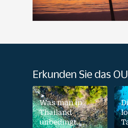
Erkunden Sie das O
Was man in
D
Thailand
l
unbedingt
T