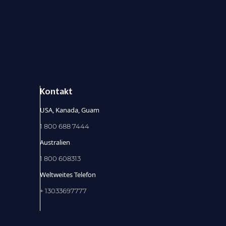
Kontakt
USA, Kanada, Guam
1 800 688 7444
Australien
1 800 608313
Weltweites Telefon
+ 13033697777