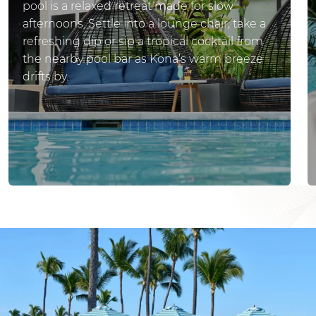
pool is a relaxed retreat made for slow
afternoons. Settle into a lounge chair, take a
refreshing dip or sip a tropical cocktail from
the nearby pool bar as Kona’s warm breeze
drifts by.