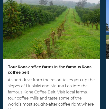
Tour Kona coffee farms in the famous Kona
coffee belt
A short drive from the resort takes you up the
slopes of Hualalai and Mauna Loa into the
famous Kona Coffee Belt. Visit local farms,
tour coffee mills and taste some of the
world’s most sought-after coffee right where