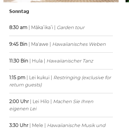
Sonntag
8:30 am
| Mākaʻikaʻi |
Garden tour
9:45 Bin
| Ma'awe |
Hawaiianisches Weben
11:30 Bin
| Hula |
Hawaiianischer Tanz
1:15 pm
| Lei kukui |
Restringing (exclusive for
return guests)
2:00 Uhr
| Lei Hilo |
Machen Sie Ihren
eigenen Lei
3:30 Uhr
| Mele |
Hawaiianische Musik und