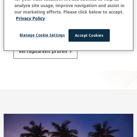
analyze site usage, improve navigation and assist in
our marketing efforts. Please click below to accept.
Erhalten Sie bis zu 25 % Rabatt, Frühstück,
Privacy Policy
Langzeitboni und mehr!
Buchen Sie direkt für die besten Preise
Manage Cookie Settings
Accept Cookies
im OUTRIGGER Koh Samui Beach Resort
Verfügbarkeit prüfen