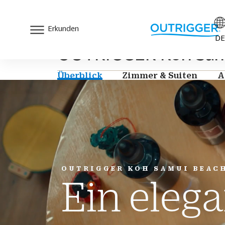
Erkunden
DE
OUTRIGGER Koh Samu
Überblick
Zimmer & Suiten
A
OUTRIGGER KOH SAMUI BEAC
Ein eleg