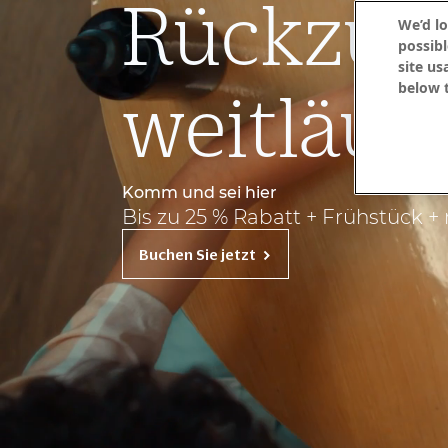
Rückzugs
We’d lo
possibl
site us
below t
weitläuf
Komm und sei hier
Bis zu 25 % Rabatt + Frühstück +
Buchen Sie jetzt