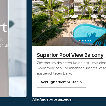
rt
lt
or, um
Superior Pool View Balcony
Zimmer im dezenten Kolonialstil mit ein
Swimmingpool im Innenhof unseres Reso
ausgerichteten Balkon.
Verfügbarkeit prüfen
Alle Angebote anzeigen