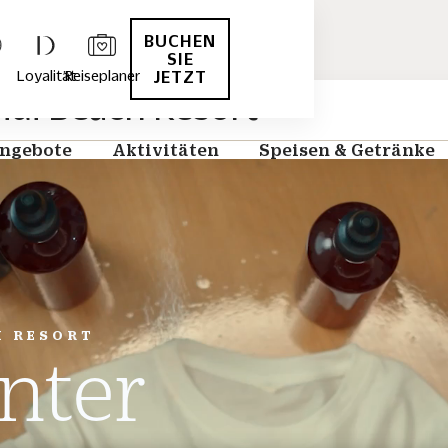
BUCHEN
SIE
Loyalität
Reiseplaner
JETZT
i Beach Resort
ngebote
Aktivitäten
Speisen & Getränke
H RESORT
anter