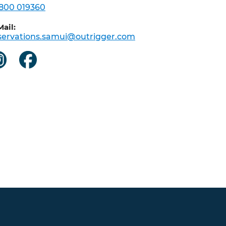
 800 019360
Mail:
servations.samui@outrigger.com