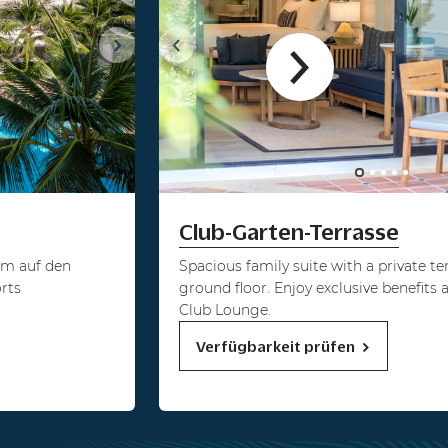
Club-Garten-Terrasse
em auf den
Spacious family suite with a private te
rts
ground floor. Enjoy exclusive benefits 
Club Lounge.
Verfügbarkeit prüfen