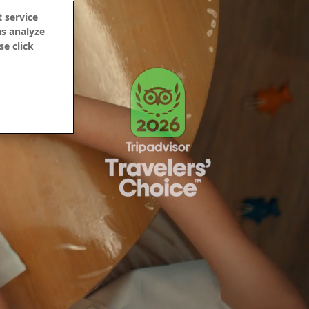
 service
us analyze
se click