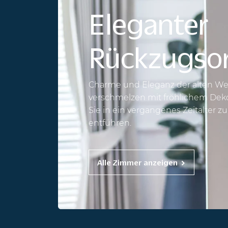
Eleganter
Rückzugso
Charme und Eleganz der alten We
verschmelzen mit fröhlichem Dek
Sie in ein vergangenes Zeitalter zu
entführen.
Alle Zimmer anzeigen