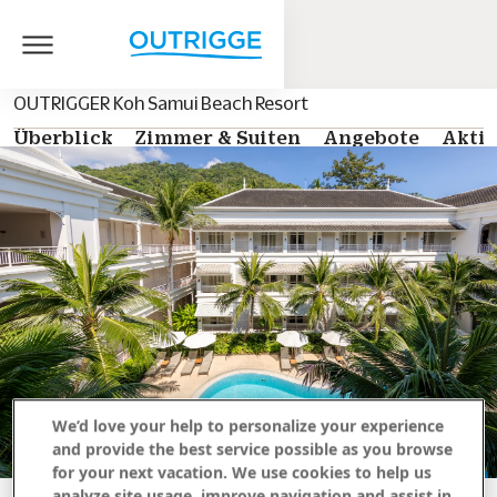
OUTRIGGER Koh Samui Beach Resort
Überblick
Zimmer & Suiten
Angebote
Aktiv
We’d love your help to personalize your experience
and provide the best service possible as you browse
for your next vacation. We use cookies to help us
analyze site usage, improve navigation and assist in